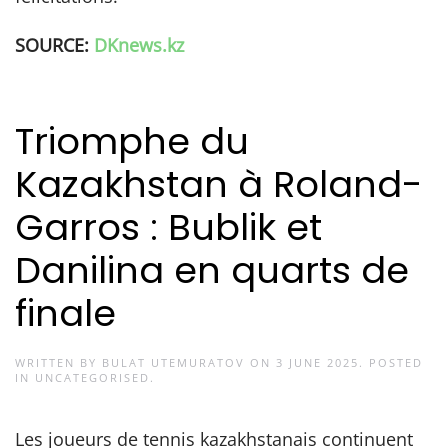
SOURCE:
DKnews.kz
Triomphe du
Kazakhstan à Roland-
Garros : Bublik et
Danilina en quarts de
finale
WRITTEN BY
BULAT UTEMURATOV
ON
3 JUNE 2025
. POSTED
IN
UNCATEGORISED
.
Les joueurs de tennis kazakhstanais continuent