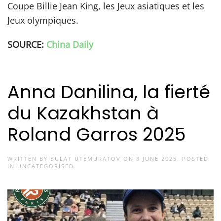
Coupe Billie Jean King, les Jeux asiatiques et les
Jeux olympiques.
SOURCE:
China Daily
Anna Danilina, la fierté
du Kazakhstan à
Roland Garros 2025
WRITTEN BY
BULAT UTEMURATOV
ON
8 JUNE 2025
. POSTED
IN
UNCATEGORISED
.