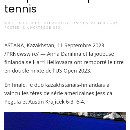
tennis
WRITTEN BY
BULAT UTEMURATOV
ON
11 SEPTEMBER 2023
.
POSTED IN
UNCATEGORISED
.
ASTANA, Kazakhstan, 11 Septembre 2023
/PRNewswire/ — Anna Danilina et la joueuse
finlandaise Harri Heliovaara ont remporté le titre
en double mixte de l’US Open 2023.
En finale, le duo kazakhstanais-finlandais a
vaincu les têtes de série américaines Jessica
Pegula et Austin Krajicek 6-3, 6-4.