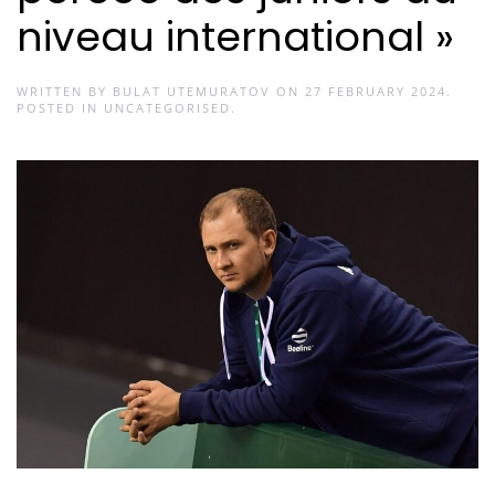
niveau international »
WRITTEN BY
BULAT UTEMURATOV
ON
27 FEBRUARY 2024
.
POSTED IN
UNCATEGORISED
.