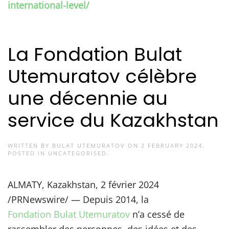
international-level/
La Fondation Bulat
Utemuratov célèbre
une décennie au
service du Kazakhstan
WRITTEN BY
BULAT UTEMURATOV
ON
2 FEBRUARY 2024
.
POSTED IN
UNCATEGORISED
.
ALMATY, Kazakhstan, 2 février 2024
/PRNewswire/ — Depuis 2014, la
Fondation Bulat Utemuratov
n’a cessé de