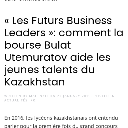
« Les Futurs Business
Leaders »: comment la
bourse Bulat
Utemuratov aide les
jeunes talents du
Kazakhstan
WRITTEN BY
MALENKO
ON
22 JANUARY 2019
. POSTED IN
ACTUALITÉS
,
FR
.
En 2016, les lycéens kazakhstanais ont entendu
parler pour la première fois du grand concours