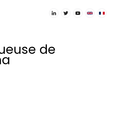
joueuse de
na