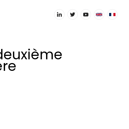
 deuxième
ère