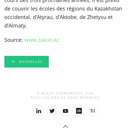
cours des trois prochaines années, il est prévu
de couvrir les écoles des régions du Kazakhstan
occidental, d’Atyrau, d’Aktobe, de Zhetysu et
d’Almaty.
Source:
www.zakon.kz
NOUVELLES
© BULAT UTEMURATOV
2026
TOUS LES DROITS SONT RÉSERVÉS.